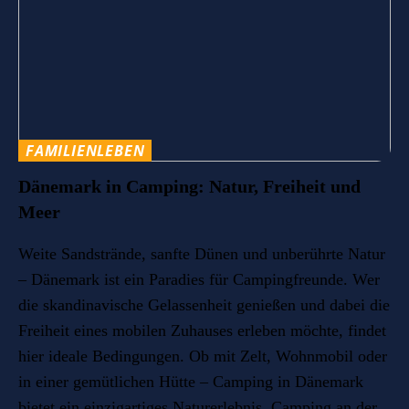
FAMILIENLEBEN
Dänemark in Camping: Natur, Freiheit und
Meer
Weite Sandstrände, sanfte Dünen und unberührte Natur
– Dänemark ist ein Paradies für Campingfreunde. Wer
die skandinavische Gelassenheit genießen und dabei die
Freiheit eines mobilen Zuhauses erleben möchte, findet
hier ideale Bedingungen. Ob mit Zelt, Wohnmobil oder
in einer gemütlichen Hütte – Camping in Dänemark
bietet ein einzigartiges Naturerlebnis. Camping an der