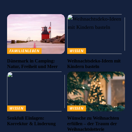
FAMILIENLEBEN
WISSEN
Dänemark in Camping:
Weihnachtsdeko-Ideen mit
Natur, Freiheit und Meer
Kindern basteln
WISSEN
WISSEN
Senkfuß Einlagen:
Wünsche zu Weihnachten
Korrektur & Linderung
erfüllen – der Traum der
Weihnachtslotterie