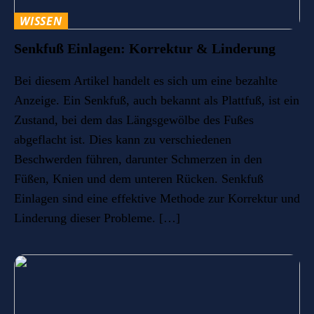
WISSEN
Senkfuß Einlagen: Korrektur & Linderung
Bei diesem Artikel handelt es sich um eine bezahlte
Anzeige. Ein Senkfuß, auch bekannt als Plattfuß, ist ein
Zustand, bei dem das Längsgewölbe des Fußes
abgeflacht ist. Dies kann zu verschiedenen
Beschwerden führen, darunter Schmerzen in den
Füßen, Knien und dem unteren Rücken. Senkfuß
Einlagen sind eine effektive Methode zur Korrektur und
Linderung dieser Probleme. […]