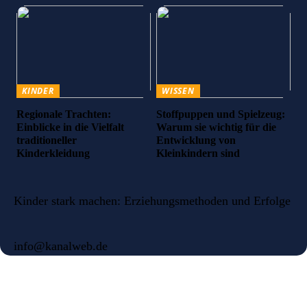
KINDER
WISSEN
Regionale Trachten:
Stoffpuppen und Spielzeug:
Einblicke in die Vielfalt
Warum sie wichtig für die
traditioneller
Entwicklung von
Kinderkleidung
Kleinkindern sind
Kinder stark machen: Erziehungsmethoden und Erfolge
info@kanalweb.de