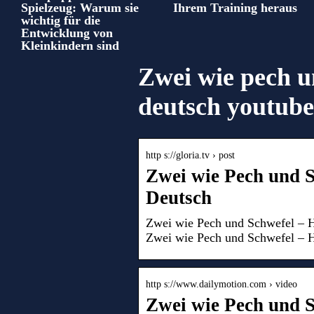
Spielzeug: Warum sie
Ihrem Training heraus
wichtig für die
Entwicklung von
Kleinkindern sind
Zwei wie pech u
deutsch youtube
http s://gloria.tv › post
Zwei wie Pech und S
Deutsch
Zwei wie Pech und Schwefel – H
Zwei wie Pech und Schwefel – 
http s://www.dailymotion.com › video
Zwei wie Pech und S