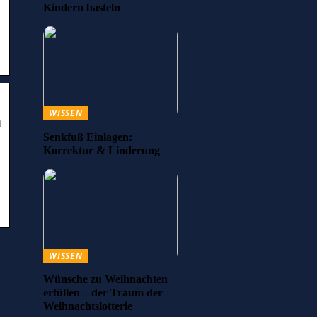
Kindern basteln
WISSEN
n
Senkfuß Einlagen:
Korrektur & Linderung
WISSEN
Wünsche zu Weihnachten
erfüllen – der Traum der
Weihnachtslotterie