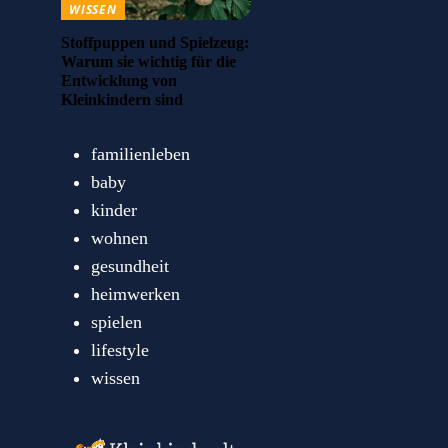
WISSEN
Stoffpuppen und Spielzeug:
Warum sie wichtig für die
Entwicklung von
Kleinkindern sind
familienleben
baby
kinder
wohnen
gesundheit
heimwerken
spielen
lifestyle
wissen