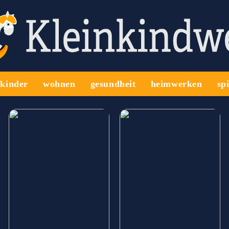
kinder
wohnen
gesundheit
heimwerken
sp