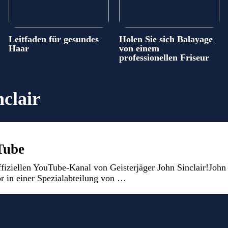
Leitfaden für gesundes
Holen Sie sich Balayage
Haar
von einem
professionellen Friseur
nclair
Tube
iziellen YouTube-Kanal von Geisterjäger John Sinclair!John
tor in einer Spezialabteilung von …