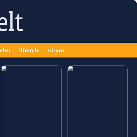
ielen
lifestyle
wissen