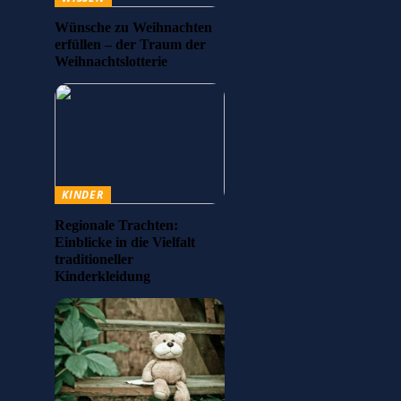
Wünsche zu Weihnachten
erfüllen – der Traum der
Weihnachtslotterie
KINDER
Regionale Trachten:
Einblicke in die Vielfalt
traditioneller
Kinderkleidung