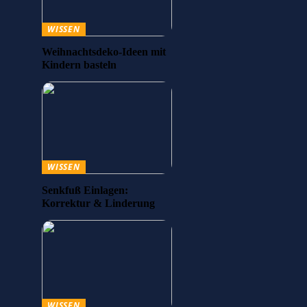
WISSEN
Weihnachtsdeko-Ideen mit
Kindern basteln
WISSEN
Senkfuß Einlagen:
Korrektur & Linderung
WISSEN