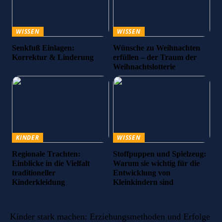
WISSEN
WISSEN
Senkfuß Einlagen:
Wünsche zu Weihnachten
Korrektur & Linderung
erfüllen – der Traum der
Weihnachtslotterie
KINDER
WISSEN
Regionale Trachten:
Stoffpuppen und Spielzeug:
Einblicke in die Vielfalt
Warum sie wichtig für die
traditioneller
Entwicklung von
Kinderkleidung
Kleinkindern sind
Kinder stark machen: Erziehungsmethoden und Erfolge