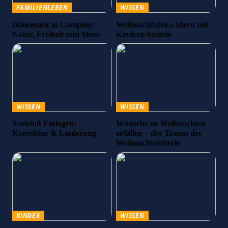
FAMILIENLEBEN
WISSEN
Dänemark in Camping:
Weihnachtsdeko-Ideen mit
Natur, Freiheit und Meer
Kindern basteln
WISSEN
WISSEN
Senkfuß Einlagen:
Wünsche zu Weihnachten
Korrektur & Linderung
erfüllen – der Traum der
Weihnachtslotterie
KINDER
WISSEN