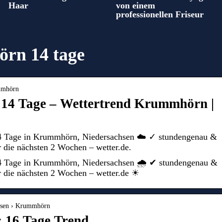
Haar
von einem
professionellen Friseur
rn 14 tage
ummhörn
14 Tage – Wettertrend Krummhörn |
14 Tage in Krummhörn, Niedersachsen ☁️ ✓ stundengenau &
 die nächsten 2 Wochen – wetter.de.
14 Tage in Krummhörn, Niedersachsen 🌧️ ✔ stundengenau &
 die nächsten 2 Wochen – wetter.de ☀
chsen › Krummhörn
 16 Tage Trend