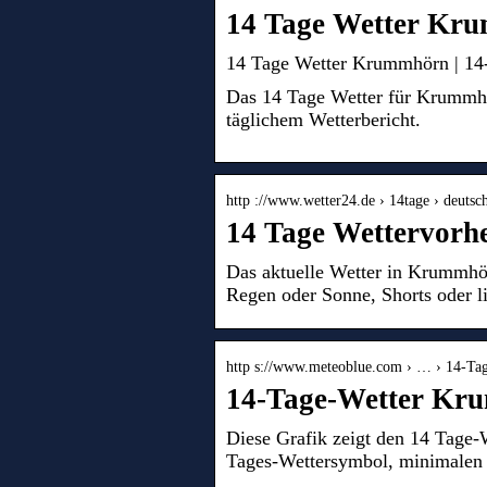
14 Tage Wetter Kr
14 Tage Wetter Krummhörn | 14-
Das 14 Tage Wetter für Krummhö
täglichem Wetterbericht.
http ://www.wetter24.de › 14tage › deuts
14 Tage Wettervorh
Das aktuelle Wetter in Krummhör
Regen oder Sonne, Shorts oder l
http s://www.meteoblue.com › … › 14-Ta
14-Tage-Wetter Kr
Diese Grafik zeigt den 14 Tage-
Tages-Wettersymbol, minimalen