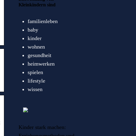
Kleinkindern sind
familienleben
baby
kinder
wohnen
gesundheit
heimwerken
spielen
lifestyle
wissen
t
Kinder stark machen:
Erziehungsmethoden und