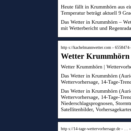
Heute fällt in Krummhörn aus ei
Temperatur beträgt aktuell 9 Gr
Das Wetter in Krummhörn – Wet
mit Wetterbericht und Regenrada
http s://kachelmannwetter.com › 655847
Wetter Krummhörn |
Wetter Krummhörn | Wettervorhe
Das Wetter in Krummhörn (Aurich
Wettervorhersage, 14-Tage-Trend
Das Wetter in Krummhörn (Aurich
Wettervorhersage, 14-Tage-Trend
Niederschlagsprognosen, Stormt
Satellitenbilder, Vorhersagekarte
http s://14-tage-wettervorhersage.de › … 