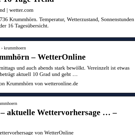
d | wetter.com
6736 Krummhörn. Temperatur, Wetterzustand, Sonnenstunden
der 16 Tagesübersicht.
nd › krummhoern
ummhörn – WetterOnline
ittags und auch abends stark bewölkt. Vereinzelt ist etwas
beträgt aktuell 10 Grad und geht …
ion Krummhörn von wetteronline.de
krummhoern
 aktuelle Wettervorhersage … –
ttervorhersage von WetterOnline