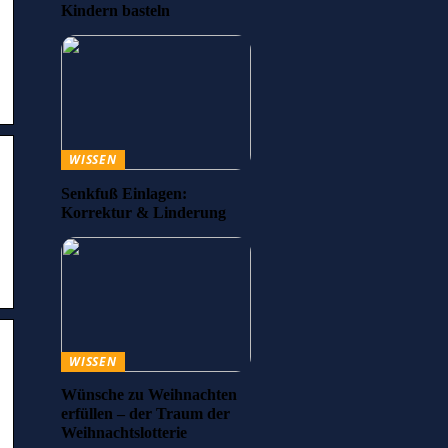
Kindern basteln
WISSEN
Senkfuß Einlagen:
Korrektur & Linderung
WISSEN
Wünsche zu Weihnachten
erfüllen – der Traum der
Weihnachtslotterie