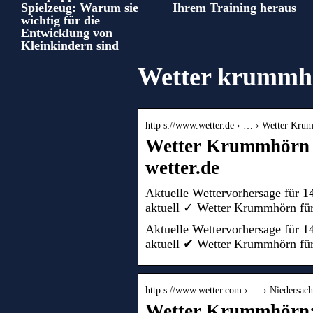
Spielzeug: Warum sie
Ihrem Training heraus
wichtig für die
Entwicklung von
Kleinkindern sind
Wetter krummhö
http s://www.wetter.de › … › Wetter Kr
Wetter Krummhörn 
wetter.de
Aktuelle Wettervorhersage für 
aktuell ✓ Wetter Krummhörn für
Aktuelle Wettervorhersage für 
aktuell ✔ Wetter Krummhörn für
http s://www.wetter.com › … › Niedersa
Wetter Krummhörn: