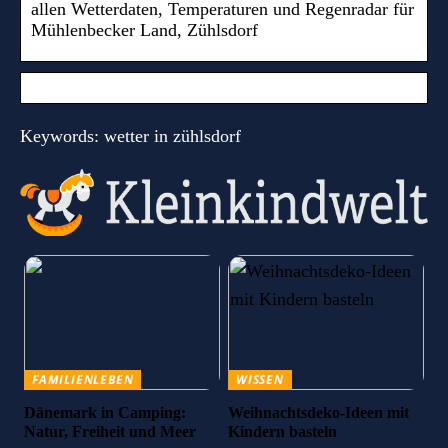
allen Wetterdaten, Temperaturen und Regenradar für
Mühlenbecker Land, Zühlsdorf
Keywords: wetter in zühlsdorf
FAMILIENLEBEN
WISSEN
Dänemark in Camping:
Weihnachtsdeko-Ideen mit
Natur, Freiheit und Meer
Kindern basteln