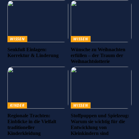
WISSEN
WISSEN
Senkfuß Einlagen:
Wünsche zu Weihnachten
Korrektur & Linderung
erfüllen – der Traum der
Weihnachtslotterie
KINDER
WISSEN
Regionale Trachten:
Stoffpuppen und Spielzeug:
Einblicke in die Vielfalt
Warum sie wichtig für die
traditioneller
Entwicklung von
Kinderkleidung
Kleinkindern sind