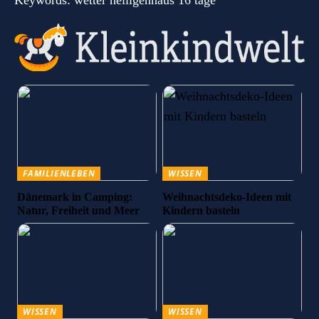
FAMILIENLEBEN
WISSEN
Dänemark in Camping:
Weihnachtsdeko-Ideen mit
Natur, Freiheit und Meer
Kindern basteln
WISSEN
WISSEN