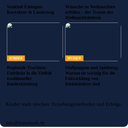
Senkfuß Einlagen:
Wünsche zu Weihnachten
Korrektur & Linderung
erfüllen – der Traum der
Weihnachtslotterie
KINDER
WISSEN
Regionale Trachten:
Stoffpuppen und Spielzeug:
Einblicke in die Vielfalt
Warum sie wichtig für die
traditioneller
Entwicklung von
Kinderkleidung
Kleinkindern sind
Kinder stark machen: Erziehungsmethoden und Erfolge
info@kanalweb.de