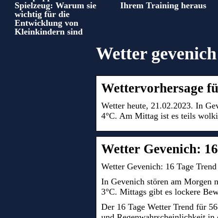
Spielzeug: Warum sie
Ihrem Training heraus
wichtig für die
Entwicklung von
Kleinkindern sind
Wetter gevenich 
Wettervorhersage fü
Wetter heute, 21.02.2023. In Ge
4°C. Am Mittag ist es teils wolk
Wetter Gevenich: 1
Wetter Gevenich: 16 Tage Trend 
In Gevenich stören am Morgen n
3°C. Mittags gibt es lockere Be
Der 16 Tage Wetter Trend für 5
und Regenwahrscheinlichkeit in 