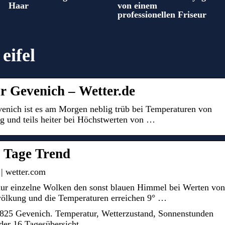
Haar
von einem
professionellen Friseur
eifel
r Gevenich – Wetter.de
venich ist es am Morgen neblig trüb bei Temperaturen von
ig und teils heiter bei Höchstwerten von …
6 Tage Trend
| wetter.com
ur einzelne Wolken den sonst blauen Himmel bei Werten von
wölkung und die Temperaturen erreichen 9° …
6825 Gevenich. Temperatur, Wetterzustand, Sonnenstunden
der 16 Tagesübersicht.