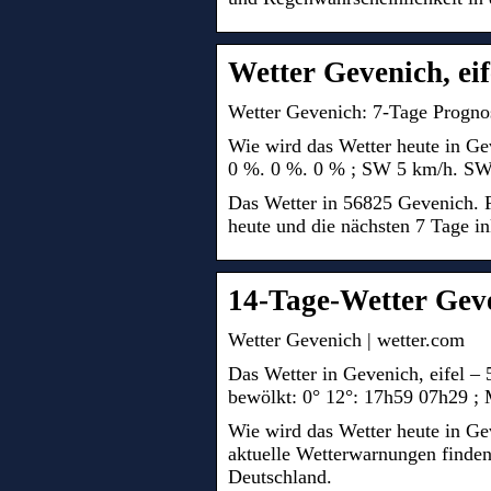
Wetter Gevenich, ei
Wetter Gevenich: 7-Tage Prognos
Wie wird das Wetter heute in Geven
0 %. 0 %. 0 % ; SW 5 km/h. SW 
Das Wetter in 56825 Gevenich. F
heute und die nächsten 7 Tage i
14-Tage-Wetter Gev
Wetter Gevenich | wetter.com
Das Wetter in Gevenich, eifel – 
bewölkt: 0° 12°: 17h59 07h29 ;
Wie wird das Wetter heute in G
aktuelle Wetterwarnungen finden
Deutschland.