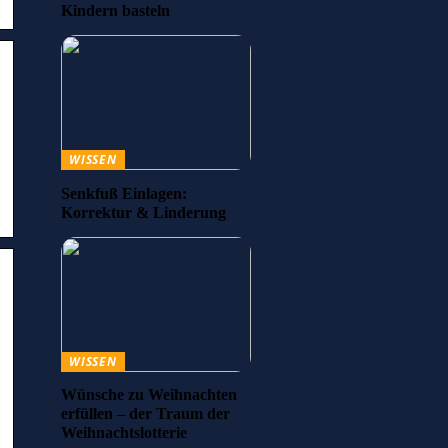
Kindern basteln
;
WISSEN
Senkfuß Einlagen:
Korrektur & Linderung
WISSEN
Wünsche zu Weihnachten
erfüllen – der Traum der
Weihnachtslotterie