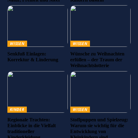
WISSEN
WISSEN
Senkfuß Einlagen:
Wünsche zu Weihnachten
Korrektur & Linderung
erfüllen – der Traum der
Weihnachtslotterie
KINDER
WISSEN
Regionale Trachten:
Stoffpuppen und Spielzeug:
Einblicke in die Vielfalt
Warum sie wichtig für die
traditioneller
Entwicklung von
Kinderkleidung
Kleinkindern sind