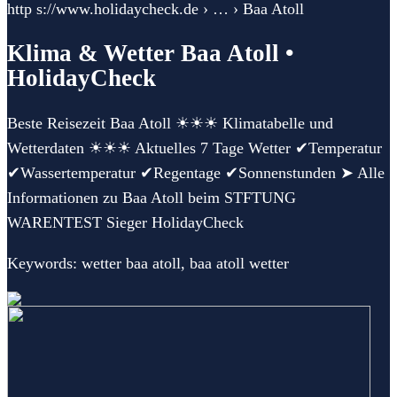
http s://www.holidaycheck.de › … › Baa Atoll
Klima & Wetter Baa Atoll •
HolidayCheck
Beste Reisezeit Baa Atoll ☀☀☀ Klimatabelle und
Wetterdaten ☀☀☀ Aktuelles 7 Tage Wetter ✔Temperatur
✔Wassertemperatur ✔Regentage ✔Sonnenstunden ➤ Alle
Informationen zu Baa Atoll beim STFTUNG
WARENTEST Sieger HolidayCheck
Keywords: wetter baa atoll, baa atoll wetter