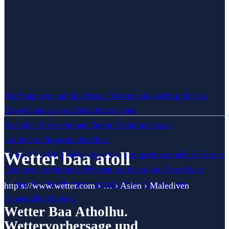
Stoffpuppen und Spielzeug: Warum sie wichtig für die
Entwicklung von Kleinkindern sind
So holen Sie mehr aus Ihrem Training heraus
Leitfaden für gesundes Haar
Wetter baa atoll
Holen Sie sich Balayage von einem professionellen Friseur
Drei weit verbreitete Mythen rund um die Haarpflege
Geben Sie der Herbstgarderobe Ihres Kindes eine
http s://www.wetter.com › … › Asien › Malediven
Generalüberholung
Wetter Baa Atholhu.
Wettervorhersage und