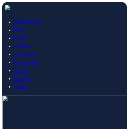
familienleben
baby
kinder
wohnen
gesundheit
heimwerken
spielen
lifestyle
wissen