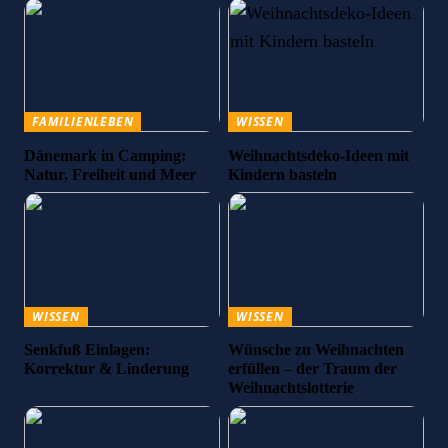
FAMILIENLEBEN
WISSEN
Dänemark in Camping:
Weihnachtsdeko-Ideen mit
Natur, Freiheit und Meer
Kindern basteln
WISSEN
WISSEN
Senkfuß Einlagen:
Wünsche zu Weihnachten
Korrektur & Linderung
erfüllen – der Traum der
Weihnachtslotterie