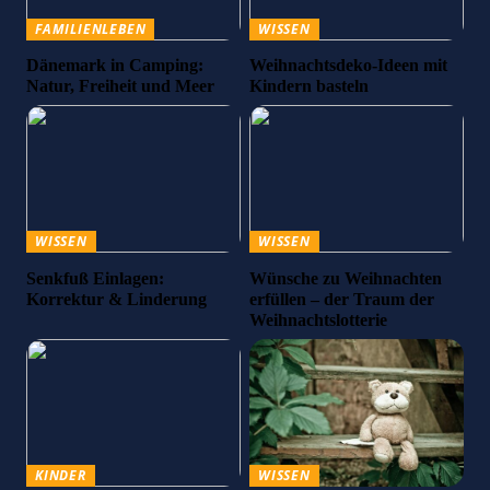
FAMILIENLEBEN
WISSEN
Dänemark in Camping:
Weihnachtsdeko-Ideen mit
Natur, Freiheit und Meer
Kindern basteln
WISSEN
WISSEN
Senkfuß Einlagen:
Wünsche zu Weihnachten
Korrektur & Linderung
erfüllen – der Traum der
Weihnachtslotterie
KINDER
WISSEN