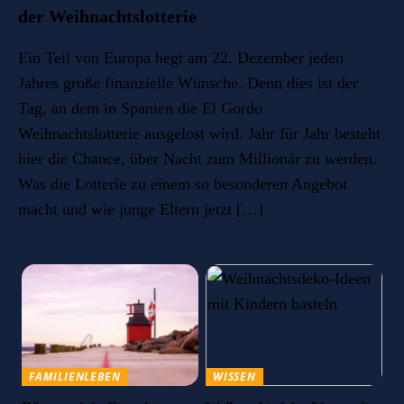
der Weihnachtslotterie
Ein Teil von Europa hegt am 22. Dezember jeden
Jahres große finanzielle Wünsche. Denn dies ist der
Tag, an dem in Spanien die El Gordo
Weihnachtslotterie ausgelost wird. Jahr für Jahr besteht
hier die Chance, über Nacht zum Millionär zu werden.
Was die Lotterie zu einem so besonderen Angebot
macht und wie junge Eltern jetzt […]
FAMILIENLEBEN
WISSEN