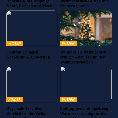
Dänemark in Camping:
Weihnachtsdeko-Ideen mit
Natur, Freiheit und Meer
Kindern basteln
WISSEN
WISSEN
Senkfuß Einlagen:
Wünsche zu Weihnachten
Korrektur & Linderung
erfüllen – der Traum der
Weihnachtslotterie
KINDER
WISSEN
Regionale Trachten:
Stoffpuppen und Spielzeug:
Einblicke in die Vielfalt
Warum sie wichtig für die