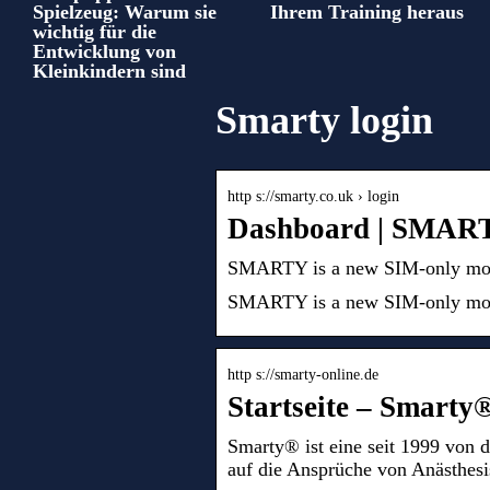
Spielzeug: Warum sie
Ihrem Training heraus
wichtig für die
Entwicklung von
Kleinkindern sind
Smarty login
http s://smarty.co.uk › login
Dashboard | SMAR
SMARTY is a new SIM-only mobile
SMARTY is a new SIM-only mobile
http s://smarty-online.de
Startseite – Smarty
Smarty® ist eine seit 1999 von d
auf die Ansprüche von Anästhes