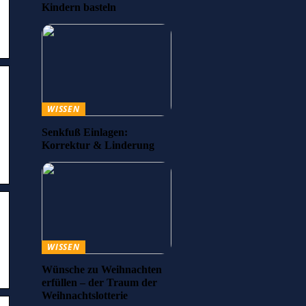
Kindern basteln
WISSEN
Senkfuß Einlagen:
Korrektur & Linderung
WISSEN
Wünsche zu Weihnachten
erfüllen – der Traum der
Weihnachtslotterie