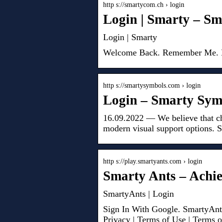
http s://smartycom.ch › login
Login | Smarty – S
Login | Smarty
Welcome Back. Remember Me. L
http s://smartysymbols.com › login
Login – Smarty Sym
16.09.2022 — We believe that ch
modern visual support options. 
http s://play.smartyants.com › login
Smarty Ants – Achi
SmartyAnts | Login
Sign In With Google. SmartyAnts
Privacy | Terms of Use | Terms o