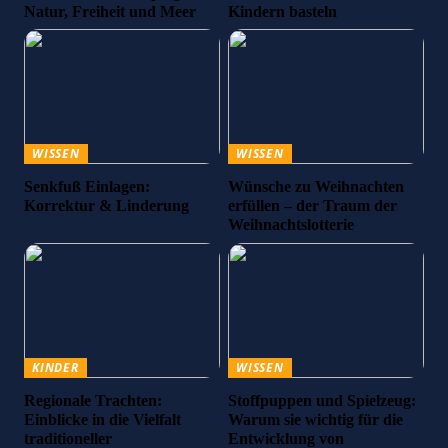
Natur, Freiheit und Meer
Kindern basteln
WISSEN
WISSEN
Senkfuß Einlagen:
Wünsche zu Weihnachten
Korrektur & Linderung
erfüllen – der Traum der
Weihnachtslotterie
KINDER
WISSEN
Regionale Trachten:
Stoffpuppen und Spielzeug:
Einblicke in die Vielfalt
Warum sie wichtig für die
traditioneller
Entwicklung von