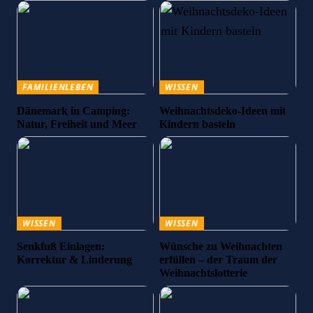
FAMILIENLEBEN
WISSEN
Dänemark in Camping:
Weihnachtsdeko-Ideen mit
Natur, Freiheit und Meer
Kindern basteln
WISSEN
WISSEN
Senkfuß Einlagen:
Wünsche zu Weihnachten
Korrektur & Linderung
erfüllen – der Traum der
Weihnachtslotterie