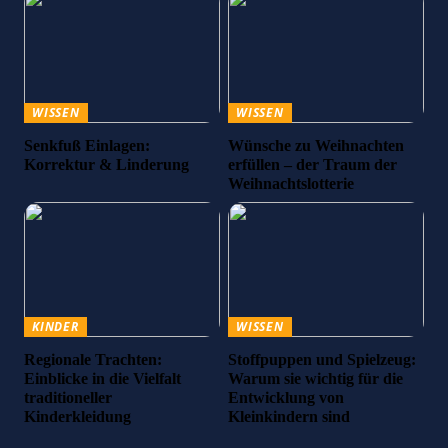
WISSEN
WISSEN
Senkfuß Einlagen:
Wünsche zu Weihnachten
Korrektur & Linderung
erfüllen – der Traum der
Weihnachtslotterie
KINDER
WISSEN
Regionale Trachten:
Stoffpuppen und Spielzeug:
Einblicke in die Vielfalt
Warum sie wichtig für die
traditioneller
Entwicklung von
Kinderkleidung
Kleinkindern sind