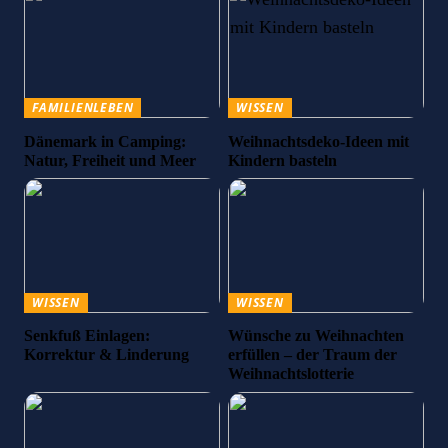
FAMILIENLEBEN
WISSEN
Dänemark in Camping:
Weihnachtsdeko-Ideen mit
Natur, Freiheit und Meer
Kindern basteln
WISSEN
WISSEN
Senkfuß Einlagen:
Wünsche zu Weihnachten
Korrektur & Linderung
erfüllen – der Traum der
Weihnachtslotterie