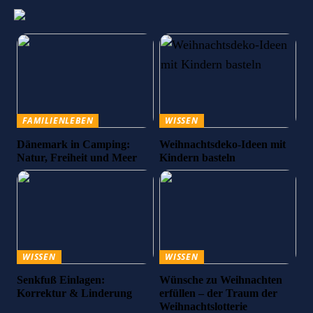
FAMILIENLEBEN
WISSEN
Dänemark in Camping:
Weihnachtsdeko-Ideen mit
Natur, Freiheit und Meer
Kindern basteln
WISSEN
WISSEN
Senkfuß Einlagen:
Wünsche zu Weihnachten
Korrektur & Linderung
erfüllen – der Traum der
Weihnachtslotterie