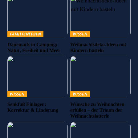
FAMILIENLEBEN
WISSEN
Dänemark in Camping:
Weihnachtsdeko-Ideen mit
Natur, Freiheit und Meer
Kindern basteln
WISSEN
WISSEN
Senkfuß Einlagen:
Wünsche zu Weihnachten
Korrektur & Linderung
erfüllen – der Traum der
Weihnachtslotterie