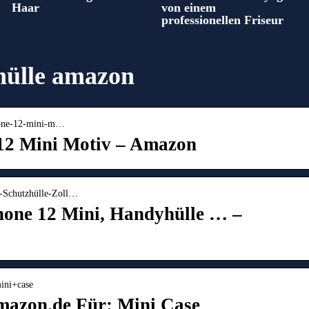
Haar
von einem
professionellen Friseur
hülle amazon
hone-12-mini-m…
12 Mini Motiv – Amazon
i-Schutzhülle-Zoll…
hone 12 Mini, Handyhülle … –
ini+case
mazon.de Für: Mini Case