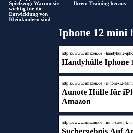
Spielzeug: Warum sie
Ihrem Training heraus
wichtig für die
Entwicklung von
Kleinkindern sind
Iphone 12 mini 
http s://www.amazon.de › handyhülle-ip
Handyhülle Iphone 
http s://www.amazon.de › iPhone-12-Min
Aunote Hülle für iP
Amazon
http s://www.amazon.de › mini-case › k=m
Suchergebnis Auf A