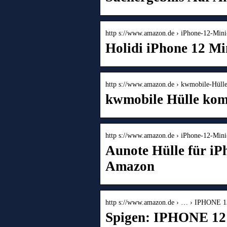
http s://www.amazon.de › iPhone-12-Min
Holidi iPhone 12 Mi
http s://www.amazon.de › kwmobile-Hül
kwmobile Hülle kom
http s://www.amazon.de › iPhone-12-Mi
Aunote Hülle für iP
Amazon
http s://www.amazon.de › … › IPHONE 
Spigen: IPHONE 12