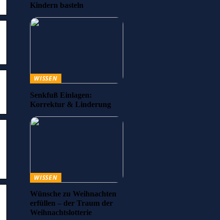
Kindern basteln
WISSEN
Senkfuß Einlagen:
Korrektur & Linderung
WISSEN
Wünsche zu Weihnachten
erfüllen – der Traum der
Weihnachtslotterie