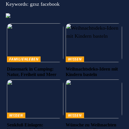
Keywords: gzsz facebook
FAMILIENLEBEN
WISSEN
Dänemark in Camping:
Weihnachtsdeko-Ideen mit
Natur, Freiheit und Meer
Kindern basteln
WISSEN
WISSEN
Senkfuß Einlagen:
Wünsche zu Weihnachten