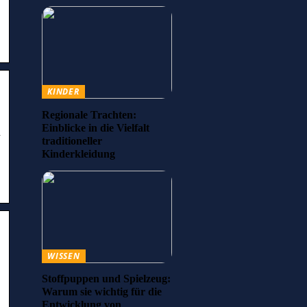
KINDER
Regionale Trachten:
Einblicke in die Vielfalt
n
traditioneller
Kinderkleidung
WISSEN
Stoffpuppen und Spielzeug:
Warum sie wichtig für die
Entwicklung von