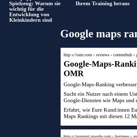
Spielzeug: Warum sie
Ihrem Training heraus
wichtig für die
Entwicklung von
Kleinkindern sind
Google maps ra
http s://omr.com › reviews › contenthub 
Google-Maps-Ranki
OMR
Google-Maps-Ranking verbesse
Sucht ein Nutzer nach einem Unt
Google-Diensten wie Maps und d
Erfahrt, wie Eure Kund:innen Eu
Maps Rankings mit diesen 12 Ma
http s://support.google.com › business › a