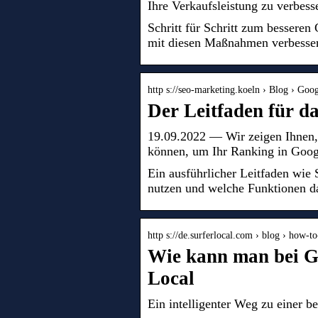
Ihre Verkaufsleistung zu verbess
Schritt für Schritt zum bessere
mit diesen Maßnahmen verbesser
http s://seo-marketing.koeln › Blog › Go
Der Leitfaden für 
19.09.2022 — Wir zeigen Ihnen, 
können, um Ihr Ranking in Goog
Ein ausführlicher Leitfaden wie
nutzen und welche Funktionen da
http s://de.surferlocal.com › blog › how-
Wie kann man bei G
Local
Ein intelligenter Weg zu einer b