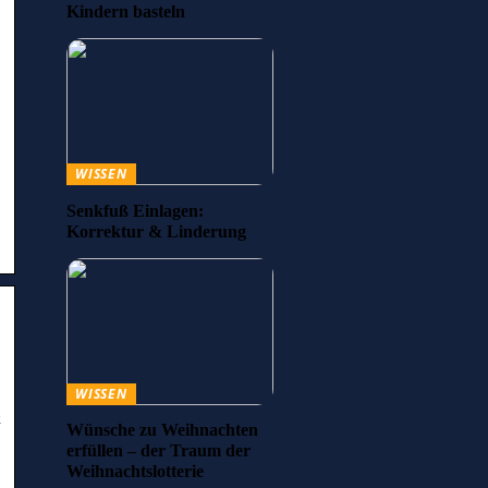
Kindern basteln
WISSEN
Senkfuß Einlagen:
Korrektur & Linderung
WISSEN
&
Wünsche zu Weihnachten
erfüllen – der Traum der
Weihnachtslotterie