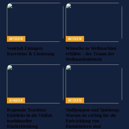
WISSEN
WISSEN
Senkfuß Einlagen:
Wünsche zu Weihnachten
Korrektur & Linderung
erfüllen – der Traum der
Weihnachtslotterie
KINDER
WISSEN
Regionale Trachten:
Stoffpuppen und Spielzeug:
Einblicke in die Vielfalt
Warum sie wichtig für die
traditioneller
Entwicklung von
Kinderkleidung
Kleinkindern sind