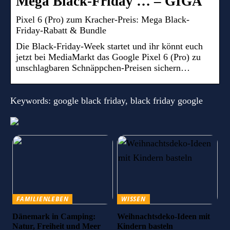
Mega Black-Friday … – GIGA
Pixel 6 (Pro) zum Kracher-Preis: Mega Black-
Friday-Rabatt & Bundle
Die Black-Friday-Week startet und ihr könnt euch
jetzt bei MediaMarkt das Google Pixel 6 (Pro) zu
unschlagbaren Schnäppchen-Preisen sichern…
Keywords: google black friday, black friday google
FAMILIENLEBEN
WISSEN
Dänemark in Camping:
Weihnachtsdeko-Ideen mit
Natur, Freiheit und Meer
Kindern basteln