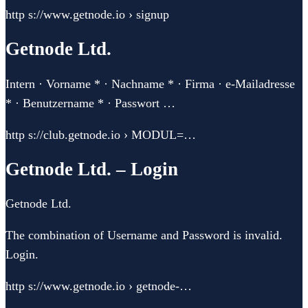
http s://www.getnode.io › signup
Getnode Ltd.
Intern · Vorname * · Nachname * · Firma · e-Mailadresse
* · Benutzername * · Passwort …
http s://club.getnode.io › MODUL=…
Getnode Ltd. – Login
Getnode Ltd.
The combination of Username and Password is invalid.
Login.
http s://www.getnode.io › getnode-…