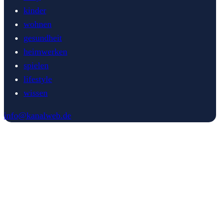
kinder
wohnen
gesundheit
heimwerken
spielen
lifestyle
wissen
info@kanalweb.de