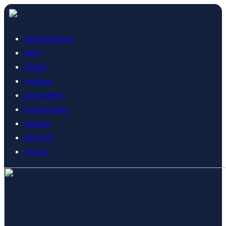
familienleben
baby
kinder
wohnen
gesundheit
heimwerken
spielen
lifestyle
wissen