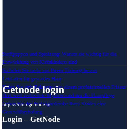
Stoffpuppen und Spielzeug: Warum sie wichtig für die
Entwicklung von Kleinkindern sind
So holen Sie mehr aus Ihrem Training heraus
Leitfaden für gesundes Haar
Getnode login
Holen Sie sich Balayage von einem professionellen Friseur
Drei weit verbreitete Mythen rund um die Haarpflege
Geben Sie der Herbstgarderobe Ihres Kindes eine
http s://club.getnode.io
Generalüberholung
Login – GetNode