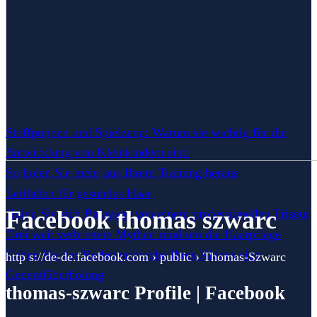
Stoffpuppen und Spielzeug: Warum sie wichtig für die
Entwicklung von Kleinkindern sind
So holen Sie mehr aus Ihrem Training heraus
Leitfaden für gesundes Haar
Facebook thomas szwarc
Holen Sie sich Balayage von einem professionellen Friseur
Drei weit verbreitete Mythen rund um die Haarpflege
Geben Sie der Herbstgarderobe Ihres Kindes eine
http s://de-de.facebook.com › public › Thomas-Szwarc
Generalüberholung
thomas-szwarc Profile | Facebook