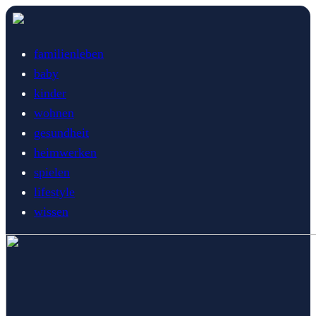
familienleben
baby
kinder
wohnen
gesundheit
heimwerken
spielen
lifestyle
wissen