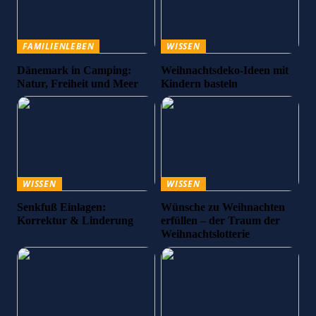
FAMILIENLEBEN
WISSEN
Dänemark in Camping:
Weihnachtsdeko-Ideen mit
Natur, Freiheit und Meer
Kindern basteln
WISSEN
WISSEN
Senkfuß Einlagen:
Wünsche zu Weihnachten
Korrektur & Linderung
erfüllen – der Traum der
Weihnachtslotterie