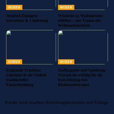
WISSEN
WISSEN
Senkfuß Einlagen:
Wünsche zu Weihnachten
Korrektur & Linderung
erfüllen – der Traum der
Weihnachtslotterie
KINDER
WISSEN
Regionale Trachten:
Stoffpuppen und Spielzeug:
Einblicke in die Vielfalt
Warum sie wichtig für die
traditioneller
Entwicklung von
Kinderkleidung
Kleinkindern sind
Kinder stark machen: Erziehungsmethoden und Erfolge