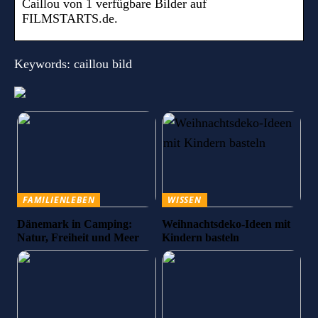
Caillou von 1 verfügbare Bilder auf
FILMSTARTS.de.
Keywords: caillou bild
FAMILIENLEBEN
WISSEN
Dänemark in Camping:
Weihnachtsdeko-Ideen mit
Natur, Freiheit und Meer
Kindern basteln