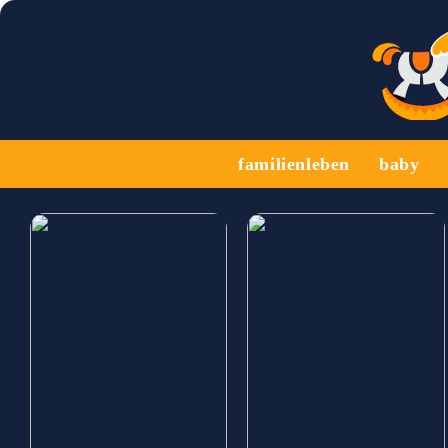
familienleben
baby