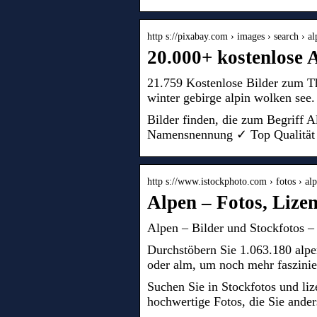
http s://pixabay.com › images › search › a
20.000+ kostenlose 
21.759 Kostenlose Bilder zum Th
winter gebirge alpin wolken see.
Bilder finden, die zum Begriff
Namensnennung ✓ Top Qualität
http s://www.istockphoto.com › fotos › al
Alpen – Fotos, Lizen
Alpen – Bilder und Stockfotos –
Durchstöbern Sie 1.063.180 alpe
oder alm, um noch mehr faszinie
Suchen Sie in Stockfotos und li
hochwertige Fotos, die Sie ande