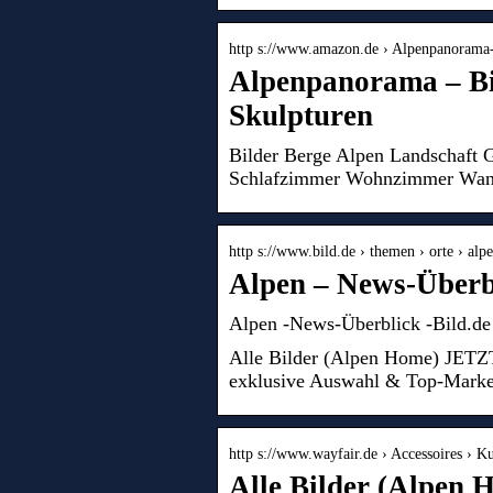
http s://www.amazon.de › Alpenpanorama
Alpenpanorama – Bi
Skulpturen
Bilder Berge Alpen Landschaft
Schlafzimmer Wohnzimmer Wand
http s://www.bild.de › themen › orte › alp
Alpen – News-Überb
Alpen -News-Überblick -Bild.de
Alle Bilder (Alpen Home) JETZT
exklusive Auswahl & Top-Mark
http s://www.wayfair.de › Accessoires › K
Alle Bilder (Alpen 