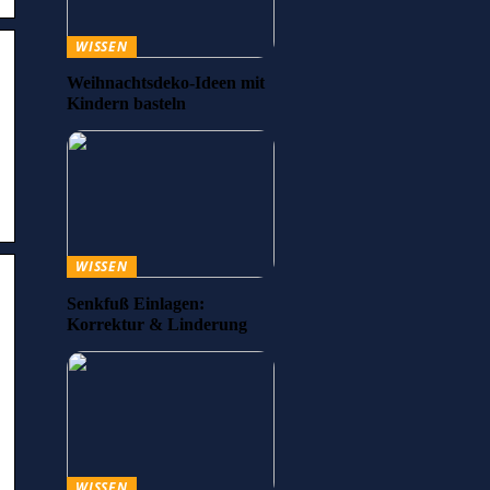
WISSEN
Weihnachtsdeko-Ideen mit
Kindern basteln
WISSEN
Senkfuß Einlagen:
Korrektur & Linderung
WISSEN