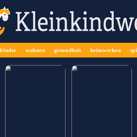
kinder
wohnen
gesundheit
heimwerken
sp