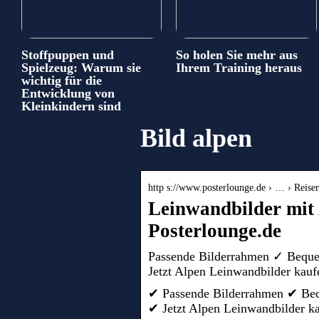
Stoffpuppen und
So holen Sie mehr aus
Spielzeug: Warum sie
Ihrem Training heraus
wichtig für die
Entwicklung von
Kleinkindern sind
Bild alpen
http s://www.posterlounge.de › … › Reise
Leinwandbilder mit 
Posterlounge.de
Passende Bilderrahmen ✓ Bequ
Jetzt Alpen Leinwandbilder kauf
✔ Passende Bilderrahmen ✔ Be
✔ Jetzt Alpen Leinwandbilder k