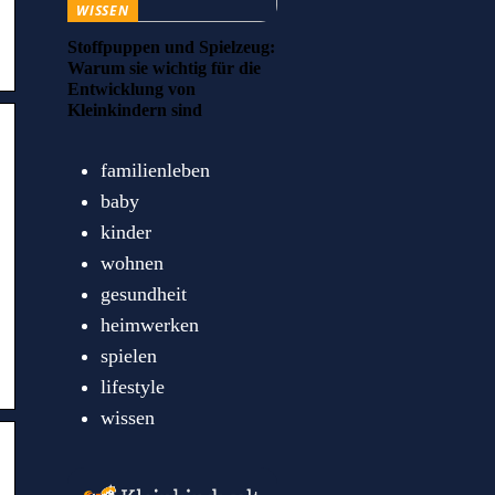
WISSEN
Stoffpuppen und Spielzeug:
Warum sie wichtig für die
Entwicklung von
Kleinkindern sind
familienleben
baby
kinder
wohnen
gesundheit
heimwerken
spielen
lifestyle
wissen