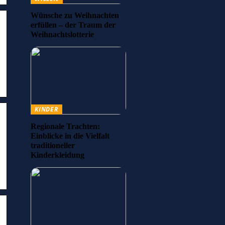
Wünsche zu Weihnachten
erfüllen – der Traum der
Weihnachtslotterie
KINDER
Regionale Trachten:
Einblicke in die Vielfalt
traditioneller
Kinderkleidung