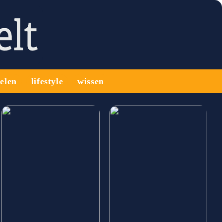
ielen
lifestyle
wissen