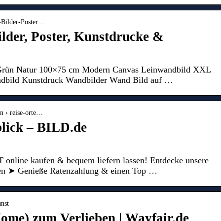
-Bilder-Poster…
lder, Poster, Kunstdrucke &
 Grün Natur 100×75 cm Modern Canvas Leinwandbild XXL
bild Kunstdruck Wandbilder Wand Bild auf …
en › reise-orte…
lick – BILD.de
 online kaufen & bequem liefern lassen! Entdecke unsere
en ➤ Genieße Ratenzahlung & einen Top …
unst
Home) zum Verlieben | Wayfair.de