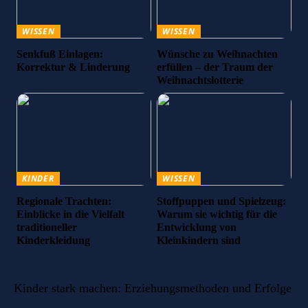
WISSEN
WISSEN
Senkfuß Einlagen:
Wünsche zu Weihnachten
Korrektur & Linderung
erfüllen – der Traum der
Weihnachtslotterie
KINDER
WISSEN
Regionale Trachten:
Stoffpuppen und Spielzeug:
Einblicke in die Vielfalt
Warum sie wichtig für die
traditioneller
Entwicklung von
Kinderkleidung
Kleinkindern sind
Kinder stark machen: Erziehungsmethoden und Erfolge