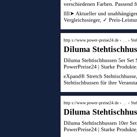
verschiedenen Farben. Passend f
llll➤ Aktueller und unabhängige
Vergleichssieger, ✓ Preis-Leistu
http s://www.power-preise24.de › … › Ste
Diluma Stehtischhus
Diluma Stehtischhussen 5er Set 
PowerPreise24 | Starke Produkte,
eXpand® Stretch Stehtischhusse, 
Stehtischhussen für ihre Veranst
http s://www.power-preise24.de › … › Ste
Diluma Stehtischhus
Diluma Stehtischhussen 10er Set
PowerPreise24 | Starke Produkte,