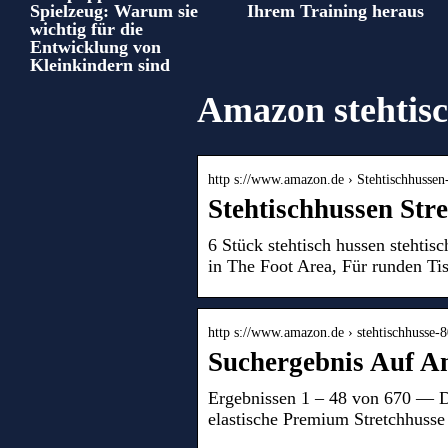
Spielzeug: Warum sie
Ihrem Training heraus
wichtig für die
Entwicklung von
Kleinkindern sind
Amazon stehtis
http s://www.amazon.de › Stehtischhusse
Stehtischhussen St
6 Stück stehtisch hussen stehti
in The Foot Area, Für runden Ti
http s://www.amazon.de › stehtischhusse
Suchergebnis Auf A
Ergebnissen 1 – 48 von 670 — 
elastische Premium Stretchhusse