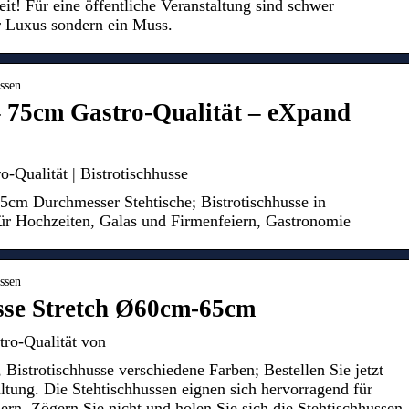
heit! Für eine öffentliche Veranstaltung sind schwer
 Luxus sondern ein Muss.
ussen
– 75cm Gastro-Qualität – eXpand
-Qualität | Bistrotischhusse
5cm Durchmesser Stehtische; Bistrotischhusse in
ür Hochzeiten, Galas und Firmenfeiern, Gastronomie
ussen
sse Stretch Ø60cm-65cm
tro-Qualität von
Bistrotischhusse verschiedene Farben; Bestellen Sie jetzt
altung. Die Stehtischhussen eignen sich hervorragend für
rn. Zögern Sie nicht und holen Sie sich die Stehtischhussen