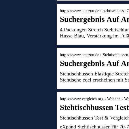
http s://www.amazon.de › stehtischhusse
Suchergebnis Auf A
4 Packungen Stretch Stehtischhu
Husse Blau, Verstärkung im Fußb
http s://www.amazon.de › Stehtischhuss
Suchergebnis Auf A
Stehtischhussen Elastique Stret
Stehtische edel erscheinen mit 
http s://www.vergleich.org › Wohnen › 
Stehtischhussen Tes
Stehtischhussen Test & Vergleic
eXpand Stehtischhussen für 70-7