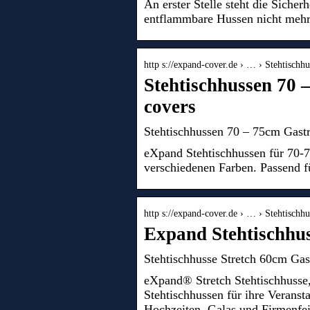
An erster Stelle steht die Sicher
entflammbare Hussen nicht mehr
http s://expand-cover.de › … › Stehtischh
Stehtischhussen 70 
covers
Stehtischhussen 70 – 75cm Gastro
eXpand Stehtischhussen für 70-7
verschiedenen Farben. Passend f
http s://expand-cover.de › … › Stehtischh
Expand Stehtischhu
Stehtischhusse Stretch 60cm Gas
eXpand® Stretch Stehtischhusse, 
Stehtischhussen für ihre Veranst
Hochzeiten, Galas und Firmenfeie