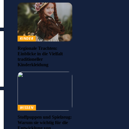
KINDER
Regionale Trachten:
Einblicke in die Vielfalt
traditioneller
Kinderkleidung
WISSEN
Stoffpuppen und Spielzeug:
Warum sie wichtig für die
Entwicklung von