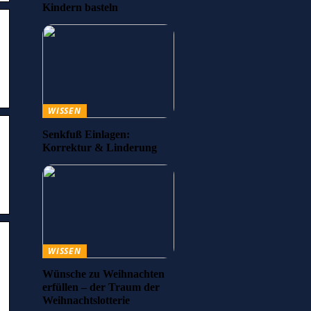
Kindern basteln
WISSEN
Senkfuß Einlagen:
Korrektur & Linderung
WISSEN
Wünsche zu Weihnachten
erfüllen – der Traum der
Weihnachtslotterie