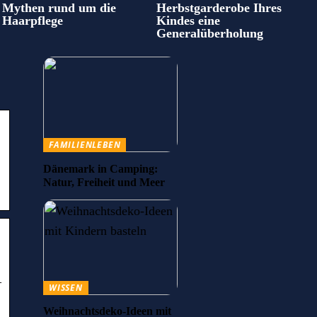
Mythen rund um die
Herbstgarderobe Ihres
Haarpflege
Kindes eine
Generalüberholung
FAMILIENLEBEN
Dänemark in Camping:
Natur, Freiheit und Meer
–
WISSEN
Weihnachtsdeko-Ideen mit