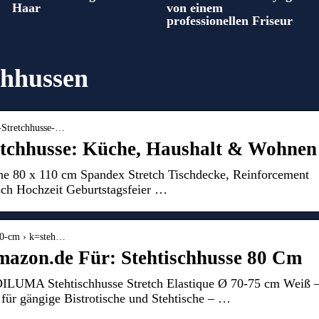
Haar
von einem
professionellen Friseur
chhussen
n-Stretchhusse-…
retchhusse: Küche, Haushalt & Wohnen
sche 80 x 110 cm Spandex Stretch Tischdecke, Reinforcement
sch Hochzeit Geburtstagsfeier …
-80-cm › k=steh…
mazon.de Für: Stehtischhusse 80 Cm
DILUMA Stehtischhusse Stretch Elastique Ø 70-75 cm Weiß 
 für gängige Bistrotische und Stehtische – …