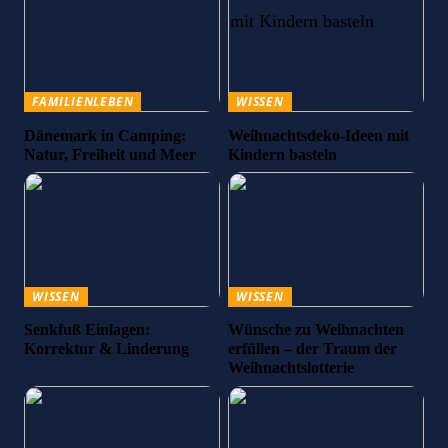
FAMILIENLEBEN
WISSEN
Dänemark in Camping:
Weihnachtsdeko-Ideen mit
Natur, Freiheit und Meer
Kindern basteln
WISSEN
WISSEN
Senkfuß Einlagen:
Wünsche zu Weihnachten
Korrektur & Linderung
erfüllen – der Traum der
Weihnachtslotterie