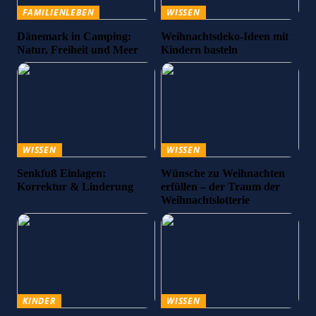
FAMILIENLEBEN
WISSEN
Dänemark in Camping:
Weihnachtsdeko-Ideen mit
Natur, Freiheit und Meer
Kindern basteln
WISSEN
WISSEN
Senkfuß Einlagen:
Wünsche zu Weihnachten
Korrektur & Linderung
erfüllen – der Traum der
Weihnachtslotterie
KINDER
WISSEN