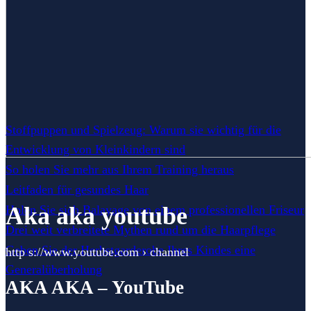
Stoffpuppen und Spielzeug: Warum sie wichtig für die
Entwicklung von Kleinkindern sind
So holen Sie mehr aus Ihrem Training heraus
Leitfaden für gesundes Haar
Aka aka youtube
Holen Sie sich Balayage von einem professionellen Friseur
Drei weit verbreitete Mythen rund um die Haarpflege
Geben Sie der Herbstgarderobe Ihres Kindes eine
http s://www.youtube.com › channel
Generalüberholung
AKA AKA – YouTube