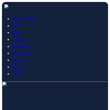
familienleben
baby
kinder
wohnen
gesundheit
heimwerken
spielen
lifestyle
wissen